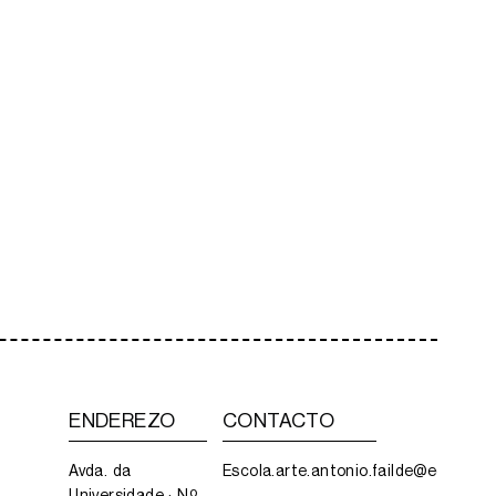
ENDEREZO
CONTACTO
Avda. da
Escola.arte.antonio.failde@edu.xunt
Universidade · Nº