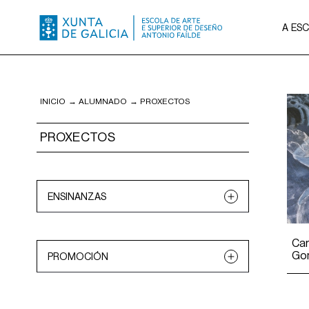
A ES
INICIO
→
ALUMNADO
→
PROXECTOS
PROXECTOS
ENSINANZAS
Deseño de
Deseño gráfico
interiores
Ca
Go
PROMOCIÓN
Ebanistería artística
Fotografía
Ilustración
Multidisciplinar
2001
2009
Todos os proxectos