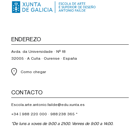
ENDEREZO
Avda. da Universidade · Nº 18
32005 · A Cuña · Ourense · España
Como chegar
CONTACTO
Escola.arte.antonio.failde@edu.xunta.es
+34 |
988 220 000
·
988 238 365
*
*De luns a xoves de 9:00 a 21:00. Venres de 9:00 a 14:00.