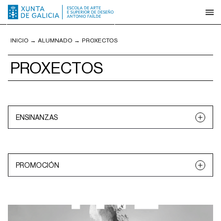
INICIO
→
ALUMNADO
→
PROXECTOS
PROXECTOS
ENSINANZAS
Deseño de interiores
Deseño gráfico
Ebanistería artística
Fotografía
PROMOCIÓN
Ilustración
Multidisciplinar
Todos os proxectos
2001
2009
2010
2011