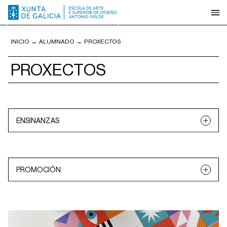
INICIO
→
ALUMNADO
→
PROXECTOS
PROXECTOS
ENSINANZAS
Deseño de interiores
Deseño gráfico
Ebanistería artística
Fotografía
PROMOCIÓN
Ilustración
Multidisciplinar
Todos os proxectos
2001
2009
2010
2011