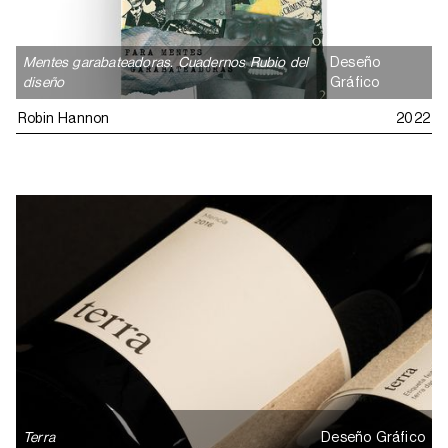
Mentes garabateadoras. Cuadernos Rubio del
Deseño
diseño
Gráfico
Robin Hannon
2022
Terra
Deseño Gráfico