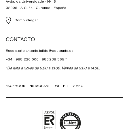
Avda. da Universidade · Nº 18
32005 · A Cuña · Ourense · España
Como chegar
CONTACTO
Escola.arte.antonio.failde@edu.xunta.es
+34 |
988 220 000
·
988 238 365
*
*De luns a xoves de 9:00 a 21:00. Venres de 9:00 a 14:00.
FACEBOOK
INSTAGRAM
TWITTER
VIMEO