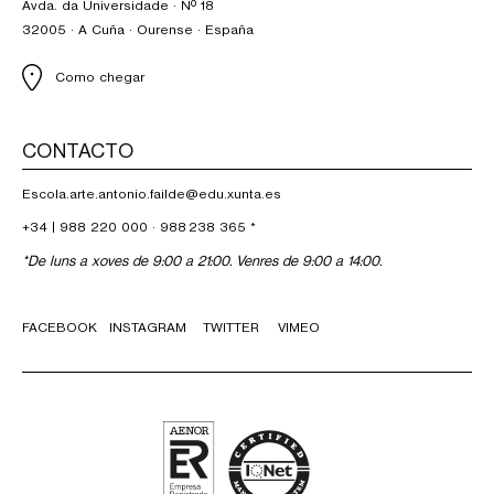
Avda. da Universidade · Nº 18
32005 · A Cuña · Ourense · España
Como chegar
CONTACTO
Escola.arte.antonio.failde@edu.xunta.es
+34 |
988 220 000
·
988 238 365
*
*De luns a xoves de 9:00 a 21:00. Venres de 9:00 a 14:00.
FACEBOOK
INSTAGRAM
TWITTER
VIMEO