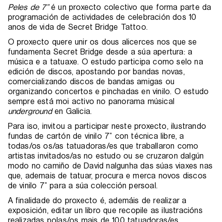
Peles de 7”
é un proxecto colectivo que forma parte da
programación de actividades de celebración dos 10
anos de vida de Secret Bridge Tattoo.
O proxecto quere unir os dous alicerces nos que se
fundamenta Secret Bridge desde a súa apertura: a
música e a tatuaxe. O estudo participa como selo na
edición de discos, apostando por bandas novas,
comercializando discos de bandas amigas ou
organizando concertos e pinchadas en vinilo. O estudo
sempre está moi activo no panorama músical
underground
en Galicia.
Para iso, invitou a participar neste proxecto, ilustrando
fundas de cartón de vinilo 7” con técnica libre, a
todas/os os/as tatuadoras/es que traballaron como
artistas invitados/as no estudo ou se cruzaron dalgún
modo no camiño de David nalgunha das súas viaxes nas
que, ademais de tatuar, procura e merca novos discos
de vinilo 7” para a súa colección persoal.
A finalidade do proxecto é, ademáis de realizar a
exposición, editar un libro que recopile as ilustracións
realizadas polas/os mais de 100 tatuadoras/es