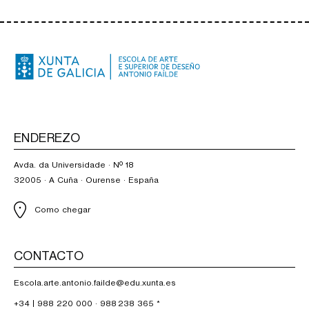
ENDEREZO
Avda. da Universidade · Nº 18
32005 · A Cuña · Ourense · España
Como chegar
CONTACTO
Escola.arte.antonio.failde@edu.xunta.es
+34 |
988 220 000
·
988 238 365
*