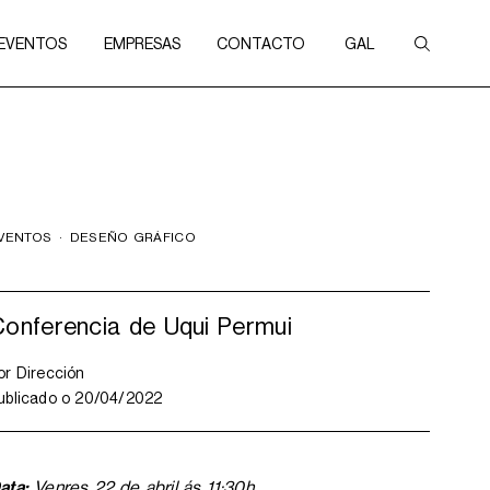
 EVENTOS
EMPRESAS
CONTACTO
GAL
VENTOS
·
DESEÑO GRÁFICO
onferencia de Uqui Permui
or
Dirección
ublicado o
20/04/2022
ata:
Venres 22 de abril ás 11:30h.