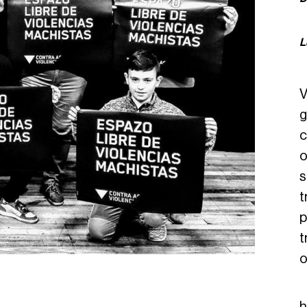
L
V
g
c
o
s
t
p
t
o
h