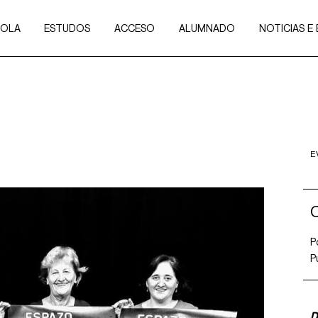
COLA
ESTUDOS
ACCESO
ALUMNADO
NOTICIAS E
E
C
P
P
D