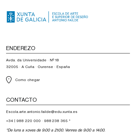
ENDEREZO
Avda. da Universidade · Nº 18
32005 · A Cuña · Ourense · España
Como chegar
CONTACTO
Escola.arte.antonio.failde@edu.xunta.es
+34 |
988 220 000
·
988 238 365
*
*De luns a xoves de 9:00 a 21:00. Venres de 9:00 a 14:00.