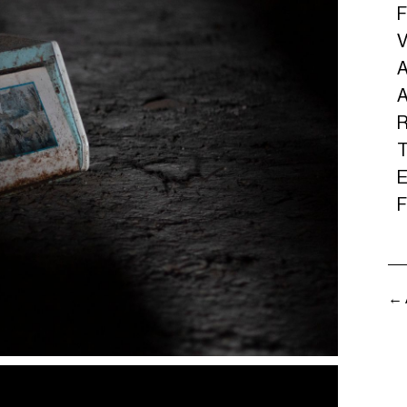
F
V
A
A
R
T
E
F
← 