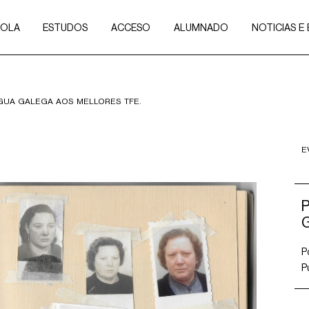
COLA
ESTUDOS
ACCESO
ALUMNADO
NOTICIAS E
NGUA GALEGA AOS MELLORES TFE.
E
P
G
P
P