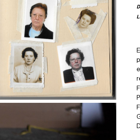
D
L
E
p
e
r
F
P
F
G
D