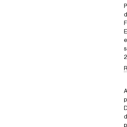
P
d
F
E
e
s
2
A
p
D
d
p