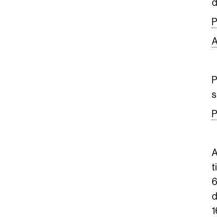
d
P
s
A
t
6
d
1