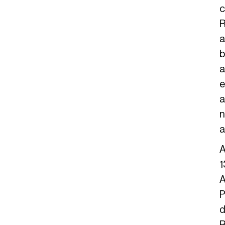
c
R
a
b
a
e
a
n
a
A
1
A
P
d
R