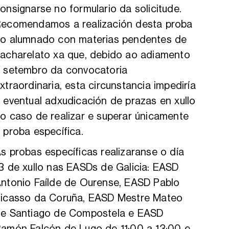
onsignarse no formulario da solicitude.
ecomendamos a realización desta proba
o alumnado con materias pendentes de
acharelato xa que, debido ao adiamento
 setembro da convocatoria
xtraordinaria, esta circunstancia impediría
 eventual adxudicación de prazas en xullo
o caso de realizar e superar únicamente
 proba específica.
s probas específicas realizaranse o día
3 de xullo nas EASDs de Galicia: EASD
ntonio Faílde de Ourense, EASD Pablo
icasso da Coruña, EASD Mestre Mateo
e Santiago de Compostela e EASD
amón Falcón de Lugo de 11:00 a 13:00 e