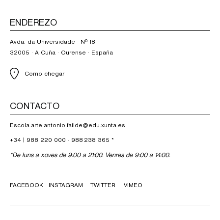
ENDEREZO
Avda. da Universidade · Nº 18
32005 · A Cuña · Ourense · España
Como chegar
CONTACTO
Escola.arte.antonio.failde@edu.xunta.es
+34 |
988 220 000
·
988 238 365
*
*De luns a xoves de 9:00 a 21:00. Venres de 9:00 a 14:00.
FACEBOOK
INSTAGRAM
TWITTER
VIMEO