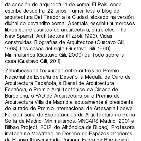
da sección de arquitectura do xornal El País, onde
escribe desde hai 22 anos. Tamén leva o blog de
arquitectura Del Tirador a la Ciudad, aloxado na versión
dixital do devandito xornal. Ademais, escribiu numerosos
libros sobre asuntos de arquitectura, entre eles, The
New Spanish Architecture (Rizzoli, 1993), Vidas
construidas. Biografías de Arquitectos (Gustavo Gili,
1998); Las casas del siglo (Gustavo Gili, 1999);
Minimalismos (Gustavo Gili, 2000) ou Todo sobre la
casa (Gustavo Gili, 2011).
Zabalbeascoa foi xurado entre outros no Premio
Nacional de España de Deseño, a Medalla de Ouro de
Arquitectura Española, a Bienal de Arquitectura
Española, o Premio Arquitectónico da Cidade de
Barcelona, o FAD de Arquitectura ou o Premio de
Arquitectura Villa de Madrid e actualmente é presidenta
do xurado do Premio Internacional de Artesanía Loewe.
Foi comisaria de Espectáculos de Arquitectura no Reina
Sofía de Madrid (Minimalismos, MNCARS Madrid, 2001 e
Bilbao Project, 2012, do Alhóndica de Bilbao). Profesora
invitada no Mestrado en Deseño de Espazos Interiores
de Elisava (Universidade Pompeu Fabra de Barcelona),