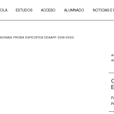
COLA
ESTUDOS
ACCESO
ALUMNADO
NOTICIAS E
ISIONAIS PROBA ESPECÍFICA EEAAPP 2019-2020
A
A
C
P
P