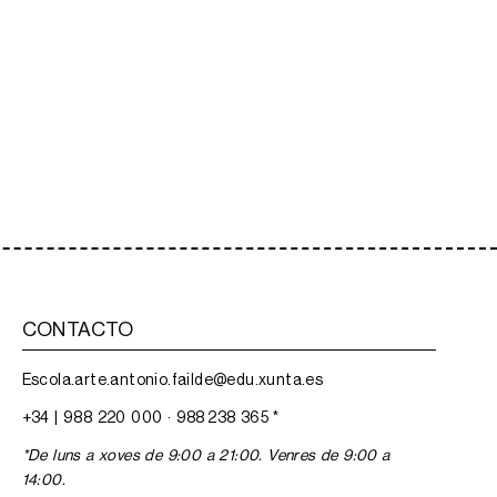
CONTACTO
Escola.arte.antonio.failde@edu.xunta.es
+34 |
988 220 000
·
988 238 365
*
*De luns a xoves de 9:00 a 21:00. Venres de 9:00 a
14:00.