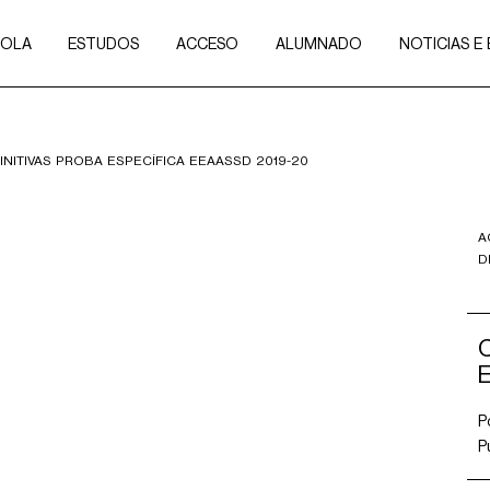
COLA
ESTUDOS
ACCESO
ALUMNADO
NOTICIAS E
FINITIVAS PROBA ESPECÍFICA EEAASSD 2019-20
A
D
C
P
P