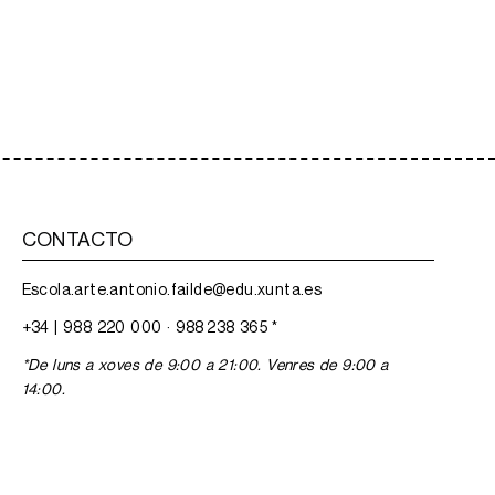
CONTACTO
Escola.arte.antonio.failde@edu.xunta.es
+34 |
988 220 000
·
988 238 365
*
*De luns a xoves de 9:00 a 21:00. Venres de 9:00 a
14:00.