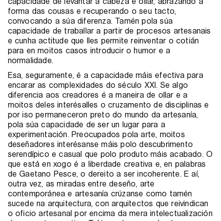
capacidade de levantar a cabeza e ollar, abrazando a
forma das cousas e recuperando o seu tacto,
convocando a súa diferenza. Tamén pola súa
capacidade de traballar a partir de procesos artesanais
e cunha actitude que lles permite reinventar o cotián
para en moitos casos introducir o humor e a
normalidade.
Esa, seguramente, é a capacidade máis efectiva para
encarar as complexidades do século XXI. Se algo
diferencia aos creadores é a maneira de ollar e a
moitos deles interésalles o cruzamento de disciplinas e
por iso permaneceron preto do mundo da artesanía,
pola súa capacidade de ser un lugar para a
experimentación. Preocupados pola arte, moitos
deseñadores interésanse máis polo descubrimento
serendípico e casual que polo produto máis acabado. O
que está en xogo é a liberdade creativa e, en palabras
de Gaetano Pesce, o dereito a ser incoherente. E aí,
outra vez, as miradas entre deseño, arte
contemporánea e artesanía crúzanse como tamén
sucede na arquitectura, con arquitectos que reivindican
o oficio artesanal por encima da mera intelectualización