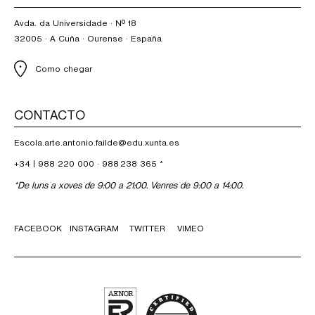
Avda. da Universidade · Nº 18
32005 · A Cuña · Ourense · España
Como chegar
CONTACTO
Escola.arte.antonio.failde@edu.xunta.es
+34 |
988 220 000
·
988 238 365
*
*De luns a xoves de 9:00 a 21:00. Venres de 9:00 a 14:00.
FACEBOOK
INSTAGRAM
TWITTER
VIMEO