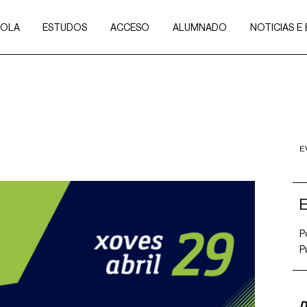
COLA
ESTUDOS
ACCESO
ALUMNADO
NOTICIAS E
E
E
P
P
D