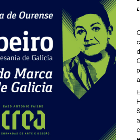
L
C
c
d
C
p
a
E
H
S
a
c
e