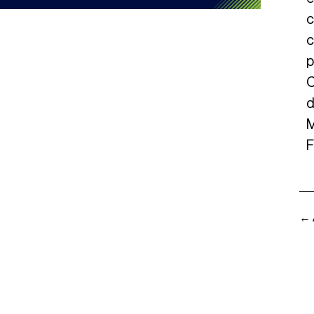
c
c
p
C
d
M
F
← 