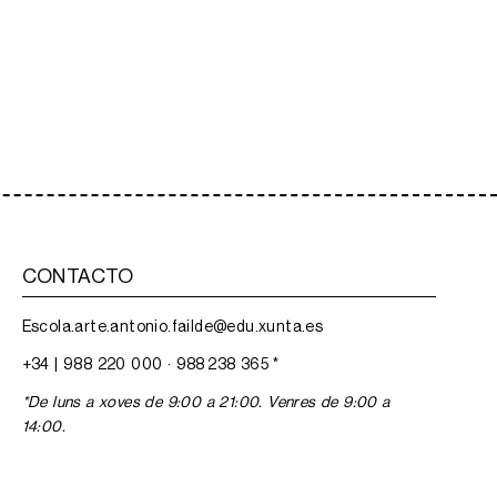
CONTACTO
Escola.arte.antonio.failde@edu.xunta.es
+34 |
988 220 000
·
988 238 365
*
*De luns a xoves de 9:00 a 21:00. Venres de 9:00 a
14:00.