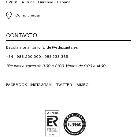
32005 · A Cuña · Ourense · España
Como chegar
CONTACTO
Escola.arte.antonio.failde@edu.xunta.es
+34 |
988 220 000
·
988 238 365
*
*De luns a xoves de 9:00 a 21:00. Venres de 9:00 a 14:00.
FACEBOOK
INSTAGRAM
TWITTER
VIMEO