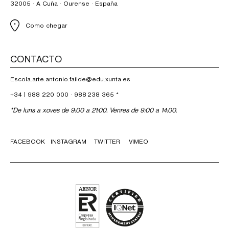
32005 · A Cuña · Ourense · España
Como chegar
CONTACTO
Escola.arte.antonio.failde@edu.xunta.es
+34 |
988 220 000
·
988 238 365
*
*De luns a xoves de 9:00 a 21:00. Venres de 9:00 a 14:00.
FACEBOOK
INSTAGRAM
TWITTER
VIMEO