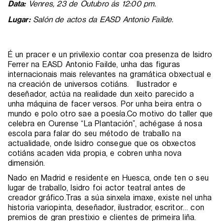
Data:
Venres, 23 de Outubro ás 12:00 pm.
Lugar:
Salón de actos da EASD Antonio Faílde.
É un pracer e un privilexio contar coa presenza de Isidro
Ferrer na EASD Antonio Failde, unha das figuras
internacionais mais relevantes na gramática obxectual e
na creación de universos cotiáns. Ilustrador e
deseñador, actúa na realidade dun xeito parecido a
unha máquina de facer versos. Por unha beira entra o
mundo e polo otro sae a poesía.Co motivo do taller que
celebra en Ourense “La Plantación”, achégase á nosa
escola para falar do seu método de traballo na
actualidade, onde Isidro consegue que os obxectos
cotiáns acaden vida propia, e cobren unha nova
dimensión.
Nado en Madrid e residente en Huesca, onde ten o seu
lugar de traballo, Isidro foi actor teatral antes de
creador gráfico.Tras a súa sinxela imaxe, existe nel unha
historia variopinta, deseñador, ilustrador, escritor… con
premios de gran prestixio e clientes de primeira liña.