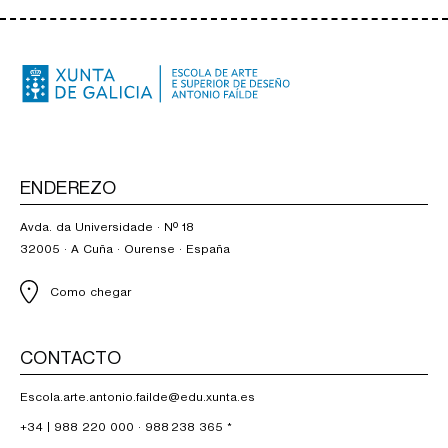
ENDEREZO
Avda. da Universidade · Nº 18
32005 · A Cuña · Ourense · España
Como chegar
CONTACTO
Escola.arte.antonio.failde@edu.xunta.es
+34 |
988 220 000
·
988 238 365
*