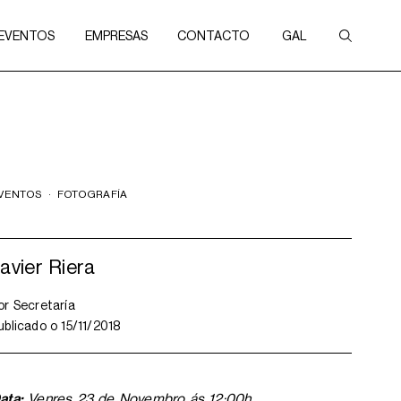
 EVENTOS
EMPRESAS
CONTACTO
GAL
VENTOS
·
FOTOGRAFÍA
avier Riera
or
Secretaría
ublicado o
15/11/2018
ata:
Venres 23 de Novembro ás 12:00h.