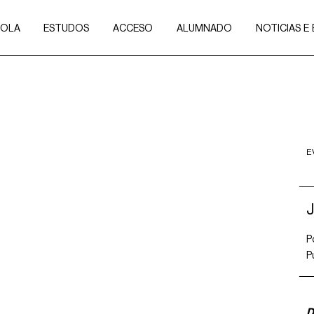
COLA
ESTUDOS
ACCESO
ALUMNADO
NOTICIAS E
E
J
P
P
D