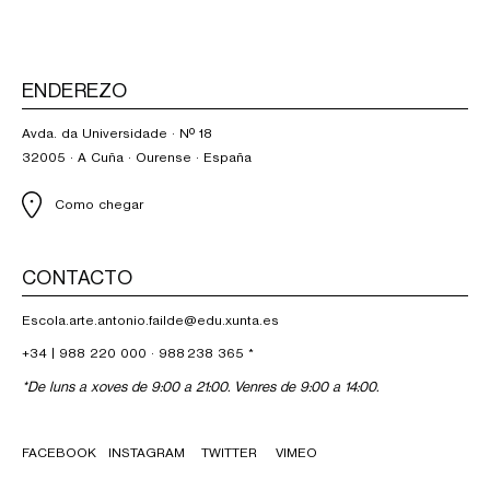
ENDEREZO
Avda. da Universidade · Nº 18
32005 · A Cuña · Ourense · España
Como chegar
CONTACTO
Escola.arte.antonio.failde@edu.xunta.es
+34 |
988 220 000
·
988 238 365
*
*De luns a xoves de 9:00 a 21:00. Venres de 9:00 a 14:00.
FACEBOOK
INSTAGRAM
TWITTER
VIMEO