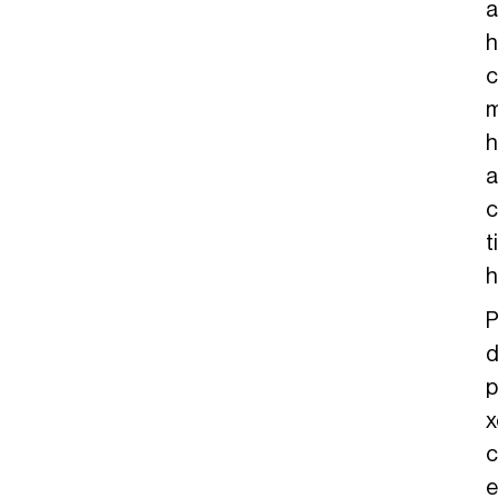
a
h
c
m
h
a
c
t
h
P
d
p
x
c
e