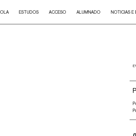
COLA
ESTUDOS
ACCESO
ALUMNADO
NOTICIAS E
E
P
P
D