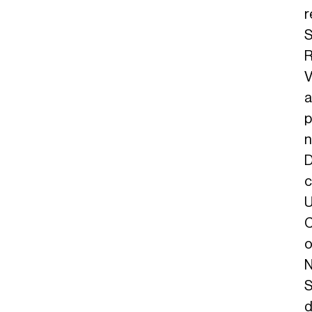
r
S
R
V
a
p
n
D
c
U
C
o
N
S
d