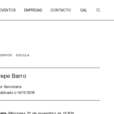
 EVENTOS
EMPRESAS
CONTACTO
GAL
VENTOS
·
ESCOLA
Pepe Barro
or
Secretaría
ublicado o
14/11/2018
ata:
Mércores 21 de novembro ás 11:30h.