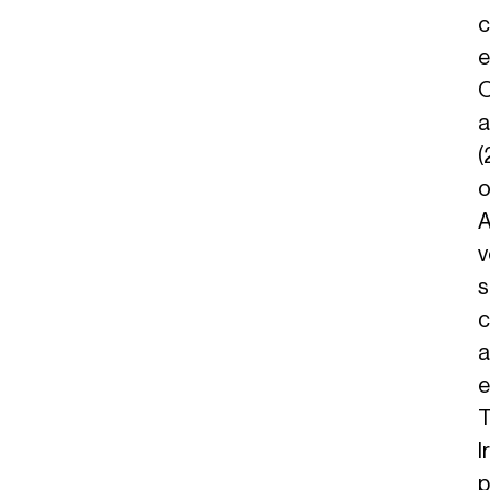
c
e
O
a
(
o
A
v
s
c
a
e
T
I
p