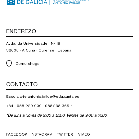
ENDEREZO
Avda. da Universidade · Nº 18
32005 · A Cuña · Ourense · España
Como chegar
CONTACTO
Escola.arte.antonio.failde@edu.xunta.es
+34 |
988 220 000
·
988 238 365
*
*De luns a xoves de 9:00 a 21:00. Venres de 9:00 a 14:00.
FACEBOOK
INSTAGRAM
TWITTER
VIMEO