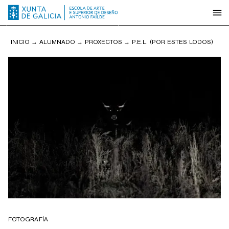
INICIO
→
ALUMNADO
→
PROXECTOS
→
P.E.L. (POR ESTES LODOS)
FOTOGRAFÍA