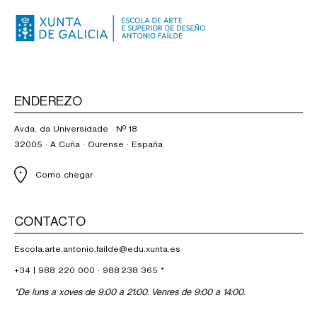
ENDEREZO
Avda. da Universidade · Nº 18
32005 · A Cuña · Ourense · España
Como chegar
CONTACTO
Escola.arte.antonio.failde@edu.xunta.es
+34 |
988 220 000
·
988 238 365
*
*De luns a xoves de 9:00 a 21:00. Venres de 9:00 a 14:00.