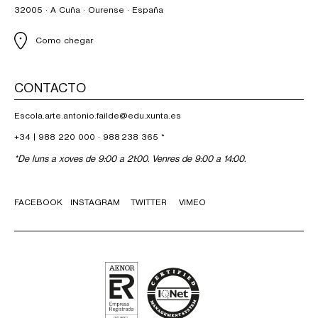
32005 · A Cuña · Ourense · España
Como chegar
CONTACTO
Escola.arte.antonio.failde@edu.xunta.es
+34 |
988 220 000
·
988 238 365
*
*De luns a xoves de 9:00 a 21:00. Venres de 9:00 a 14:00.
FACEBOOK
INSTAGRAM
TWITTER
VIMEO