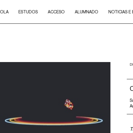
COLA
ESTUDOS
ACCESO
ALUMNADO
NOTICIAS E
D
C
S
A
T