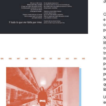
d
C
e
c
p
X
l
c
t
i
p
s
p
s
q
l
U
e