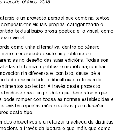
e Deseño Gráfico. 2018
atarsis é un proxecto persoal que combina textos
 composicións visuais propias; categorizando o
ontido textual baixo prosa poética e, o visual, como
oesía visual.
orde como unha alternativa: dentro do xénero
iterario mencionado existe un problema de
arencias no deseño das súas edicións. Todas son
ratadas de forma repetitiva e monótona; non hai
nnovación nin diferenza e, con isto, deuse pé á
erda de orixinalidade e dificultouse o transmitir
entimentos ao lector. A través deste proxecto
retendíase crear un produto que demostrase que
e pode romper con todas as normas establecidas e
ue existen opcións máis creativas para deseñar
ibros deste tipo.
n dos obxectivos era reforzar a achega de distintas
mocións a través da lectura e que, máis que como