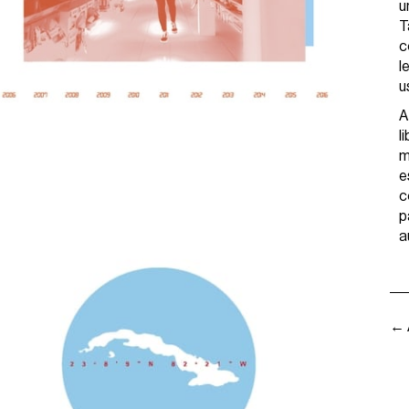
u
T
c
l
u
A
l
m
e
c
p
a
← 