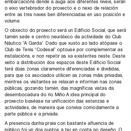
embarcacións dende a auga aos diferentes niveis, serán
o eixo vertebrador do proxecto e o nexo de relación
entre as tres naves ben diferenciadas en uso posición e
volume.
O obxecto do proxecto será un Edificio Social, que será
tamén sede e centro neurálxico da actividade do Club
Náutico “A Garda”. Dado que xusto ao lado atópase o
Club de Tenis “Codesal” optouse por complementar as
instalacións, e non repetir as xa existentes neste. Deste
xeito a distribución dos espazos deste Edificio Social
terá dúas zonas claramente diferenciadas e divididas,
para que os asociados utilicen as zonas máis privadas,
mentres os visitantes se relaxan e informan nas zonas
públicas, gozando tamén, das magníficas vistas da
desembocadura do río Miño.A idea principal do
proxecto baséase na unificación das estanzas e
actividades, de maneira que conviva comodamente a
parte pública e a privada.
A presencia dunha praia con bastante afluencia de
público foi un dos puntos a ter en conta no deseño. O