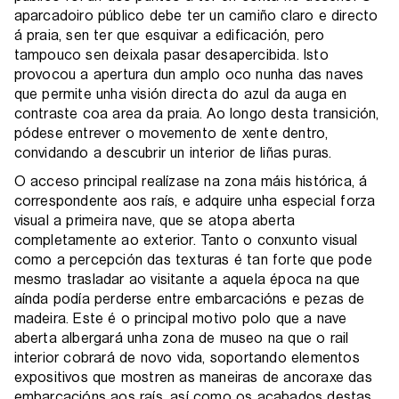
aparcadoiro público debe ter un camiño claro e directo
á praia, sen ter que esquivar a edificación, pero
tampouco sen deixala pasar desapercibida. Isto
provocou a apertura dun amplo oco nunha das naves
que permite unha visión directa do azul da auga en
contraste coa area da praia. Ao longo desta transición,
pódese entrever o movemento de xente dentro,
convidando a descubrir un interior de liñas puras.
O acceso principal realízase na zona máis histórica, á
correspondente aos raís, e adquire unha especial forza
visual a primeira nave, que se atopa aberta
completamente ao exterior. Tanto o conxunto visual
como a percepción das texturas é tan forte que pode
mesmo trasladar ao visitante a aquela época na que
aínda podía perderse entre embarcacións e pezas de
madeira. Este é o principal motivo polo que a nave
aberta albergará unha zona de museo na que o rail
interior cobrará de novo vida, soportando elementos
expositivos que mostren as maneiras de ancoraxe das
embarcacións aos raís, así como os acabados destas.