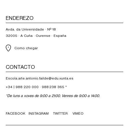
ENDEREZO
Avda. da Universidade · Nº 18
32005 · A Cuña · Ourense · España
Como chegar
CONTACTO
Escola.arte.antonio.failde@edu.xunta.es
+34 |
988 220 000
·
988 238 365
*
*De luns a xoves de 9:00 a 21:00. Venres de 9:00 a 14:00.
FACEBOOK
INSTAGRAM
TWITTER
VIMEO