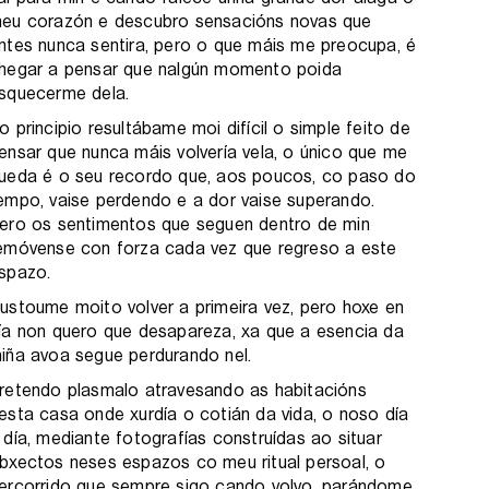
eu corazón e descubro sensacións novas que
ntes nunca sentira, pero o que máis me preocupa, é
hegar a pensar que nalgún momento poida
squecerme dela.
o principio resultábame moi difícil o simple feito de
ensar que nunca máis volvería vela, o único que me
ueda é o seu recordo que, aos poucos, co paso do
empo, vaise perdendo e a dor vaise superando.
ero os sentimentos que seguen dentro de min
emóvense con forza cada vez que regreso a este
spazo.
ustoume moito volver a primeira vez, pero hoxe en
ía non quero que desapareza, xa que a esencia da
iña avoa segue perdurando nel.
retendo plasmalo atravesando as habitacións
esta casa onde xurdía o cotián da vida, o noso día
 día, mediante fotografías construídas ao situar
bxectos neses espazos co meu ritual persoal, o
ercorrido que sempre sigo cando volvo, parándome