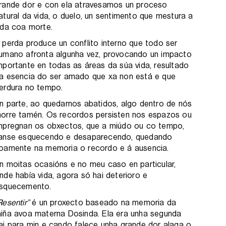
rande dor e con ela atravesamos un proceso
atural da vida, o duelo, un sentimento que mestura a
ida coa morte.
 perda produce un conflito interno que todo ser
umano afronta algunha vez, provocando un impacto
mportante en todas as áreas da súa vida, resultado
a esencia do ser amado que xa non está e que
erdura no tempo.
n parte, ao quedarnos abatidos, algo dentro de nós
orre tamén. Os recordos persisten nos espazos ou
mpregnan os obxectos, que a miúdo ou co tempo,
anse esquecendo e desaparecendo, quedando
oamente na memoria o recordo e á ausencia.
n moitas ocasións e no meu caso en particular,
nde había vida, agora só hai deterioro e
squecemento.
Resentir”
é un proxecto baseado na memoria da
iña avoa materna Dosinda. Ela era unha segunda
ai para min e cando falece unha grande dor alaga o