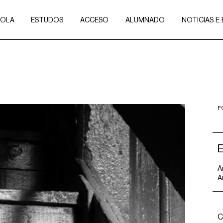
COLA
ESTUDOS
ACCESO
ALUMNADO
NOTICIAS E
F
A
A
C