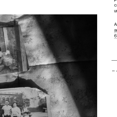
c
u
A
a
6
← 