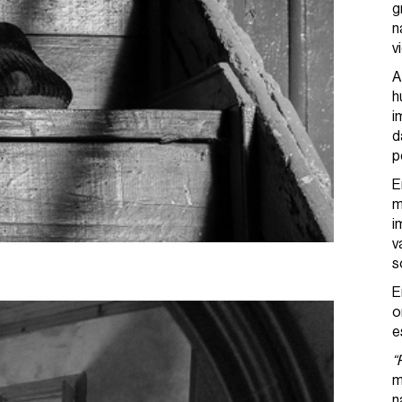
g
n
v
A
h
i
d
p
E
m
i
v
s
E
o
e
“
m
n