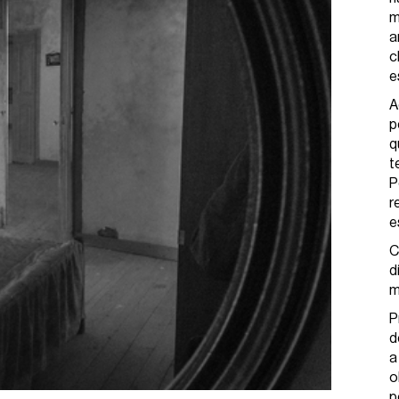
m
a
c
e
A
p
q
t
P
r
e
C
d
m
P
d
a
o
p