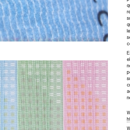
q
r
s
q
l
s
c
E
e
n
p
s
c
a
n
W
h
W