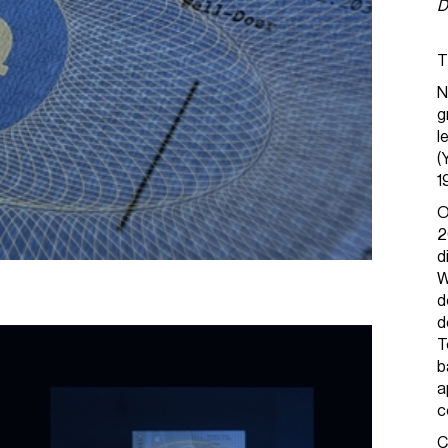
D
T
N
g
l
(
1
O
2
d
W
d
d
T
b
a
c
C