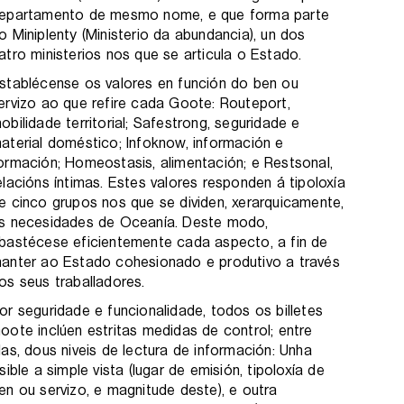
epartamento de mesmo nome, e que forma parte
o Miniplenty (Ministerio da abundancia), un dos
atro ministerios nos que se articula o Estado.
stablécense os valores en función do ben ou
ervizo ao que refire cada Goote: Routeport,
obilidade territorial; Safestrong, seguridade e
aterial doméstico; Infoknow, información e
ormación; Homeostasis, alimentación; e Restsonal,
elacións íntimas. Estes valores responden á tipoloxía
e cinco grupos nos que se dividen, xerarquicamente,
s necesidades de Oceanía. Deste modo,
bastécese eficientemente cada aspecto, a fin de
anter ao Estado cohesionado e produtivo a través
os seus traballadores.
or seguridade e funcionalidade, todos os billetes
oote inclúen estritas medidas de control; entre
las, dous niveis de lectura de información: Unha
isible a simple vista (lugar de emisión, tipoloxía de
en ou servizo, e magnitude deste), e outra