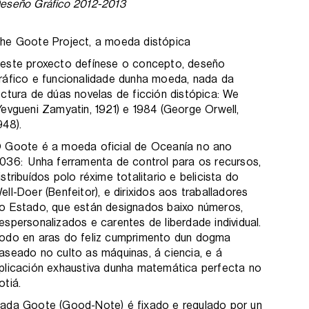
eseño Gráfico 2012-2013
he Goote Project, a moeda distópica
este proxecto defínese o concepto, deseño
ráfico e funcionalidade dunha moeda, nada da
ectura de dúas novelas de ficción distópica: We
Yevgueni Zamyatin, 1921) e 1984 (George Orwell,
948).
 Goote é a moeda oficial de Oceanía no ano
036: Unha ferramenta de control para os recursos,
istribuídos polo réxime totalitario e belicista do
ell-Doer (Benfeitor), e dirixidos aos traballadores
o Estado, que están designados baixo números,
espersonalizados e carentes de liberdade individual.
odo en aras do feliz cumprimento dun dogma
aseado no culto as máquinas, á ciencia, e á
plicación exhaustiva dunha matemática perfecta no
otiá.
ada Goote (Good-Note) é fixado e regulado por un