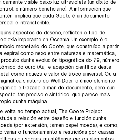
nicamente visible baixo luz ultravioleta (un díxito de
ontrol, e número beneficiario). A información que
ontén, implica que cada Goote é un documento
ersoal e intransferible.
lgúns aspectos do deseño, reflicten o tipo de
deoloxía imperante en Oceanía. Un exemplo é o
ímbolo monetario do Goote, que construído a partir
a espiral como nexo entre natureza e matemática,
 produto dunha evolución tipográfica do 79; número
tómico do ouro (Au), e acepción científica deste
etal como riqueza e valor de troco universal. Ou a
nigmática sinatura do Well-Doer, o único elemento
rgánico e trazado a man do documento, pero cun
specto tan preciso e sintético, que parece mais
ropio dunha máquina.
e volta ao tempo actual, The Goote Project
studa a relación entre deseño e función dunha
oeda (por extensión, tamén papel moeda); e como,
o variar o funcionamento e restricións por causas
olíticas ou sociais, mantéñense certos elementos