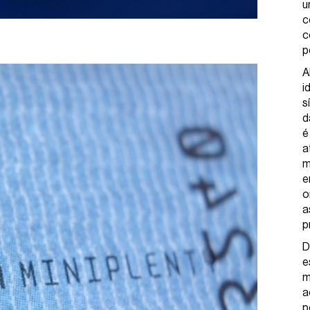
u
c
c
p
A
i
s
d
é
a
m
e
o
a
p
D
e
m
a
p