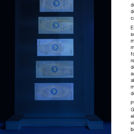
d
d
c
E
s
m
m
f
r
d
a
a
m
d
P
G
e
v
b