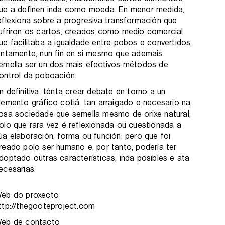
ue a definen inda como moeda. En menor medida,
eflexiona sobre a progresiva transformación que
ufriron os cartos; creados como medio comercial
ue facilitaba a igualdade entre pobos e convertidos,
entamente, nun fin en si mesmo que ademais
emella ser un dos mais efectivos métodos de
ontrol da poboación.
n definitiva, ténta crear debate en torno a un
lemento gráfico cotiá, tan arraigado e necesario na
osa sociedade que semella mesmo de orixe natural,
olo que rara vez é reflexionada ou cuestionada a
úa elaboración, forma ou función; pero que foi
reado polo ser humano e, por tanto, podería ter
doptado outras características, inda posibles e ata
ecesarias.
eb do proxecto
ttp://thegooteproject.com
eb de contacto