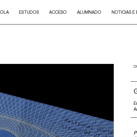
COLA
ESTUDOS
ACCESO
ALUMNADO
NOTICIAS E
D
E
A
P