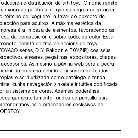
roducción e distribución de art-toys. O nome remite
 un xogo de palabras no que se nega a aceptación
o término de “xoguete” a favor do obxecto de
olección para adultos. A máxima estética da
mpresa é a limpeza de elementos, favorecendo así
 uso da composición e sobre todo, da color. Esta
roxecto consta de tres coleccións de toys
TOYACO series, D.I.Y. Rakoon e T0YZ1P) cos seus
espectivos envases, pegatinas, expositores, chapas
 accesorios. Asimesmo a páxina web será a pedra
ngular da empresa debido á ausencia de tendas
ropias e será utilizada como catálogo e tenda
nline, cunha navegación sinxela e intuitiva codificada
or un sistema de cores. Ademáis poderánse
escargar gratuítamente fondos de pantalla para
eléfonos móviles e ordenadores exclusivos de
OESTOY.