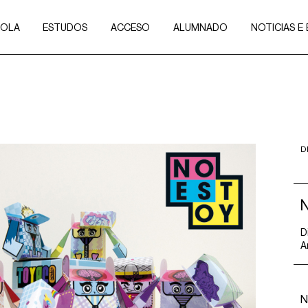
COLA
ESTUDOS
ACCESO
ALUMNADO
NOTICIAS E
D
D
A
N