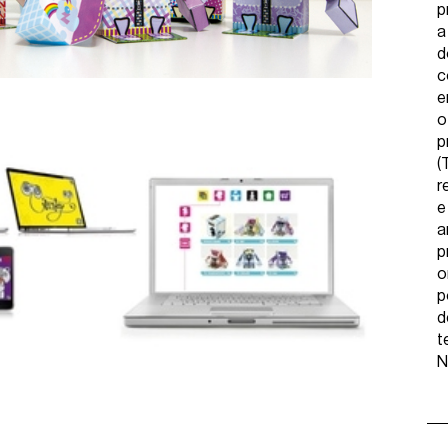
p
a
d
c
e
o
p
(
r
e
a
p
o
p
d
t
N