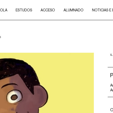
COLA
ESTUDOS
ACCESO
ALUMNADO
NOTICIAS E
O
I
A
A
O