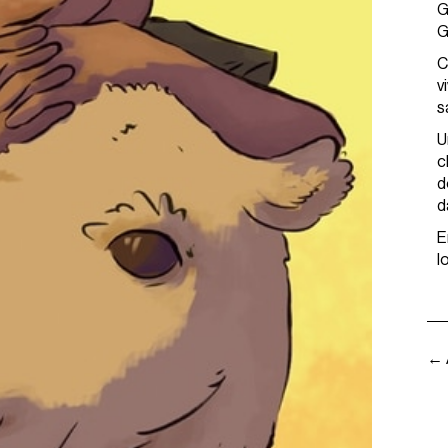
G
G
C
v
s
U
c
d
d
E
l
← 